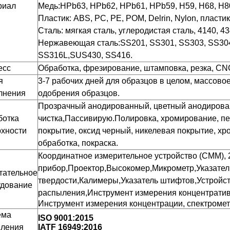
риал
Медь:HPb63, HPb62, HPb61, HPb59, H59, H68, H80,
Пластик: ABS, PC, PE, POM, Delrin, Nylon, пластик, 
Сталь: мягкая сталь, углеродистая сталь, 4140, 434
Нержавеющая сталь:SS201, SS301, SS303, SS304
SS316L,SUS430, SS416.
есс
Обработка, фрезирование, штамповка, резка, CNC
я
3-7 рабочих дней для образцов в целом, массовое
лнения
одобрения образцов.
Прозрачный анодированный, цветный анодирован
ботка
чистка,
Пассивирую.
Полировка, хромирование, пе
рхности
покрытие, оксид черный, никелевая покрытие, хр
обработка, покраска.
Координатное измерительное устройство (CMM),
прибор,Проектор,Высокомер,Микрометр,Указател
тательное
твердости,Калимеры,Указатель штифтов,Устройст
удование
распыления,
Инструмент измерения концентрати
Инструмент измерения концентрации, спектромет
ема
ISO 9001:2015
вления
IATF 16949:2016