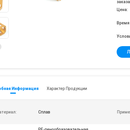
заказа
Цена:
Время
Услов
Л
обная Информация
Характер Продукции
атериал:
Сплав
Приме
PE-пенообразовательная