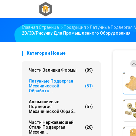
Главная Страница
Продукция
Латунные Подвергая 
2D/3D/рисунку Для Промышленного Оборудования
Категории Новые
Части Заливки Формы
(89)
Латунные Подвергая
Механической
(51)
Обработк...
Алюминиевые
Подвергая
(57)
Механической Обраб...
Части Нержавеющей
Стали Подвергая
(28)
Механи...