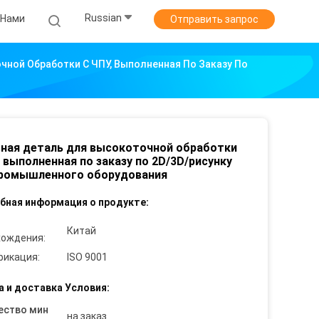
Russian
 Нами
Отправить запрос
ной Обработки С ЧПУ, Выполненная По Заказу По
ная деталь для высокоточной обработки
, выполненная по заказу по 2D/3D/рисунку
промышленного оборудования
бная информация о продукте:
Китай
хождения:
фикация:
ISO 9001
а и доставка Условия:
ество мин
на заказ