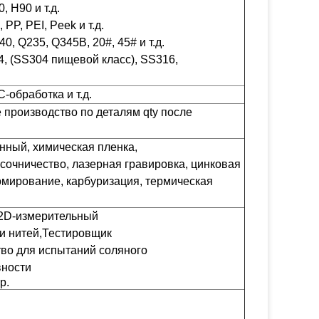
 H90 и т.д.
PP, PEI, Peek и т.д.
0, Q235, Q345B, 20#, 45# и т.д.
, (SS304 пищевой класс), SS316,
-обработка и т.д.
 производство по деталям qty после
ный, химическая пленка,
сочничество, лазерная гравировка, цинковая
омирование, карбуризация, термическая
 2D-измерительный
и нитей,Тестировщик
во для испытаний соляного
вности
р.