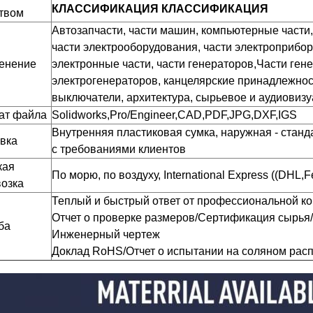
КЛАССИФИКАЦИЯ КЛАССИФИКАЦИЯ
твом
Автозапчасти, части машин, компьютерные части,
части электрооборудования, части электроприбор
енение
электронные части, части генераторов,Части ген
электрогенераторов, канцелярские принадлежно
выключатели, архитектура, сырьевое и аудиовиз
ат файла
Solidworks,Pro/Engineer,CAD,PDF,JPG,DXF,IGS
Внутренняя пластиковая сумка, наружная - станд
вка
с требованиями клиентов
кая
По морю, по воздуху, International Express ((DHL
озка
Теплый и быстрый ответ от профессиональной к
Отчет о проверке размеров/Сертификация сырья/
ба
Инженерный чертеж
Доклад RoHS/
Отчет о испытании на соляном расп