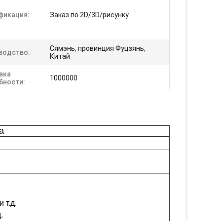
фикация:
Заказ по 2D/3D/рисунку
Сямэнь, провинция Фуцзянь,
водство:
Китай
вка
1000000
бности:
а
 т.д.
.