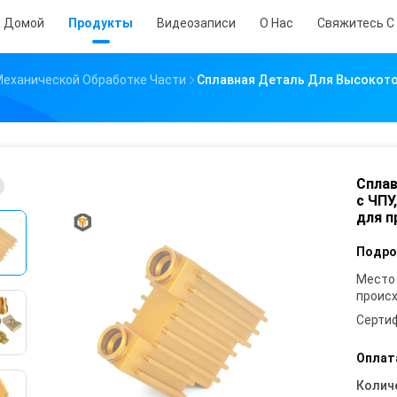
Домой
Продукты
Видеозаписи
О Нас
Свяжитесь С
Механической Обработке Части
Сплавная Деталь Для Высокоточ
Сплав
с ЧПУ
для 
Подро
Место
проис
Серти
Оплат
Колич