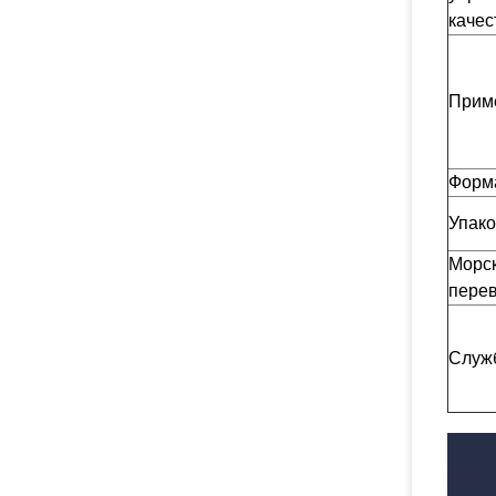
качес
Прим
Форм
Упако
Морс
перев
Служ