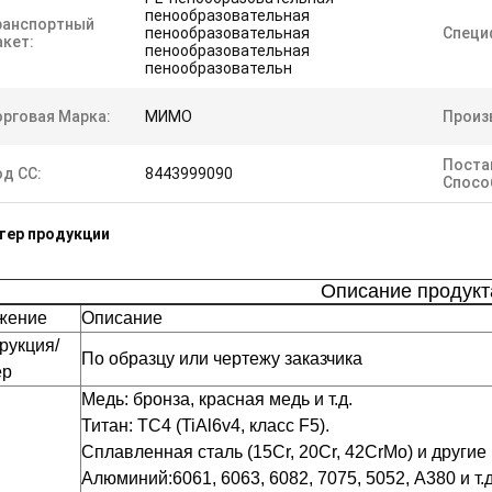
пенообразовательная
ранспортный
пенообразовательная
Специ
акет:
пенообразовательная
пенообразовательн
орговая Марка:
МИМО
Произ
Поста
од СС:
8443999090
Спосо
тер продукции
Описание продукт
жение
Описание
рукция/
По образцу или чертежу заказчика
ер
Медь: бронза, красная медь и т.д.
Титан: TC4 (TiAl6v4, класс F5).
Сплавленная сталь (15Cr, 20Cr, 42CrMo) и другие и
Алюминий:6061, 6063, 6082, 7075, 5052, A380 и т.д