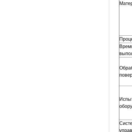
Мате
Проц
Врем
выпо
Обра
пове
Испы
обор
Сист
упра