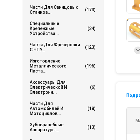
Части Для Свинцовых
(173)
Станков...
Специальные
Крепежные
(34)
Устройства...
Части Для Фрезеровки
(123)
С ЧПУ...
Изготовление
Металлического
(196)
Листа...
Аксессуары Для
Электрической И
(6)
Электронн...
Подр
Части Для
Автомобилей И
(18)
Мотоциклов...
М
Зубоврачебные
(13)
Аппаратуры...