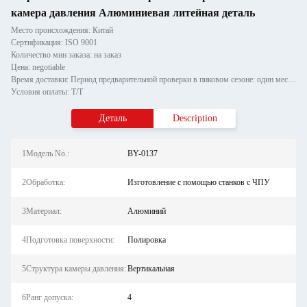
камера давления Алюминиевая литейная деталь
Место происхождения: Китай
Сертификация: ISO 9001
Количество мин заказа: на заказ
Цена: negotiable
Время доставки: Период предварительной проверки в пиковом сезоне: один месяц, вне сезона: в течение 15 рабочих дней
Условия оплаты: T/T
Деталь
Description
1Модель No.:
BY-0137
2Обработка:
Изготовление с помощью станков с ЧПУ
3Материал:
Алюминий
4Подготовка поверхности:
Полировка
5Структура камеры давления:
Вертикальная
6Ранг допуска:
4