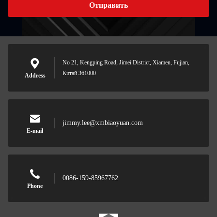
Отправить
No 21, Kengping Road, Jimei District, Xiamen, Fujian,
Китай 361000
Address
jimmy.lee@xmbiaoyuan.com
E-mail
0086-159-85967762
Phone